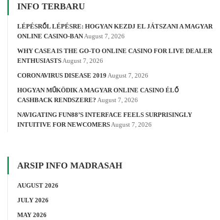
INFO TERBARU
LÉPÉSRŐL LÉPÉSRE: HOGYAN KEZDJ EL JÁTSZANI A MAGYAR
ONLINE CASINO-BAN
August 7, 2026
WHY CASEA IS THE GO-TO ONLINE CASINO FOR LIVE DEALER
ENTHUSIASTS
August 7, 2026
CORONAVIRUS DISEASE 2019
August 7, 2026
HOGYAN MŰKÖDIK A MAGYAR ONLINE CASINO ÉLŐ
CASHBACK RENDSZERE?
August 7, 2026
NAVIGATING FUN88’S INTERFACE FEELS SURPRISINGLY
INTUITIVE FOR NEWCOMERS
August 7, 2026
ARSIP INFO MADRASAH
AUGUST 2026
JULY 2026
MAY 2026