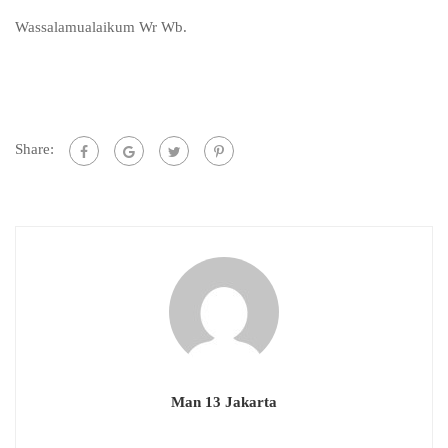
Wassalamualaikum Wr Wb.
Share:
Man 13 Jakarta