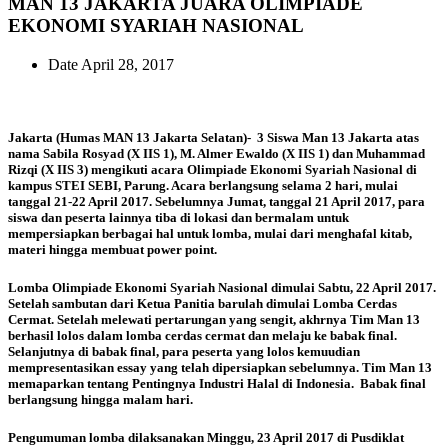
MAN 13 JAKARTA JUARA OLIMPIADE
EKONOMI SYARIAH NASIONAL
Date
April 28, 2017
Jakarta (Humas MAN 13 Jakarta Selatan)- 3 Siswa Man 13 Jakarta atas
nama Sabila Rosyad (X IIS 1), M. Almer Ewaldo (X IIS 1) dan Muhammad
Rizqi (X IIS 3) mengikuti acara Olimpiade Ekonomi Syariah Nasional di
kampus STEI SEBI, Parung. Acara berlangsung selama 2 hari, mulai
tanggal 21-22 April 2017. Sebelumnya Jumat, tanggal 21 April 2017, para
siswa dan peserta lainnya tiba di lokasi dan bermalam untuk
mempersiapkan berbagai hal untuk lomba, mulai dari menghafal kitab,
materi hingga membuat power point.
Lomba Olimpiade Ekonomi Syariah Nasional dimulai Sabtu, 22 April 2017.
Setelah sambutan dari Ketua Panitia barulah dimulai Lomba Cerdas
Cermat. Setelah melewati pertarungan yang sengit, akhrnya Tim Man 13
berhasil lolos dalam lomba cerdas cermat dan melaju ke babak final.
Selanjutnya di babak final, para peserta yang lolos kemuudian
mempresentasikan essay yang telah dipersiapkan sebelumnya. Tim Man 13
memaparkan tentang Pentingnya Industri Halal di Indonesia. Babak final
berlangsung hingga malam hari.
Pengumuman lomba dilaksanakan Minggu, 23 April 2017 di Pusdiklat