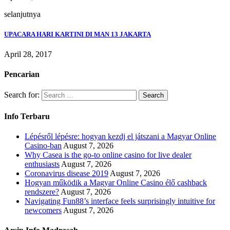
selanjutnya
UPACARA HARI KARTINI DI MAN 13 JAKARTA
April 28, 2017
Pencarian
Search for:
Info Terbaru
Lépésről lépésre: hogyan kezdj el játszani a Magyar Online
Casino-ban
August 7, 2026
Why Casea is the go-to online casino for live dealer
enthusiasts
August 7, 2026
Coronavirus disease 2019
August 7, 2026
Hogyan működik a Magyar Online Casino élő cashback
rendszere?
August 7, 2026
Navigating Fun88’s interface feels surprisingly intuitive for
newcomers
August 7, 2026