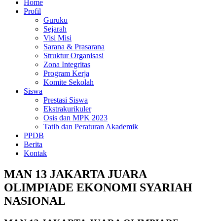
Home
Profil
Guruku
Sejarah
Visi Misi
Sarana & Prasarana
Struktur Organisasi
Zona Integritas
Program Kerja
Komite Sekolah
Siswa
Prestasi Siswa
Ekstrakurikuler
Osis dan MPK 2023
Tatib dan Peraturan Akademik
PPDB
Berita
Kontak
MAN 13 JAKARTA JUARA
OLIMPIADE EKONOMI SYARIAH
NASIONAL