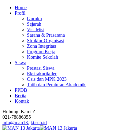
Home
Profil
Guruku
Sejarah
Visi Misi
Sarana & Prasarana
Struktur Organisasi
Zona Integritas
Program Kerja
Komite Sekolah
Siswa
Prestasi Siswa
Ekstrakurikuler
Osis dan MPK 2023
Tatib dan Peraturan Akademik
PPDB
Berita
Kontak
Hubungi Kami ?
021-78886355
info@man13-jkt.sch.id