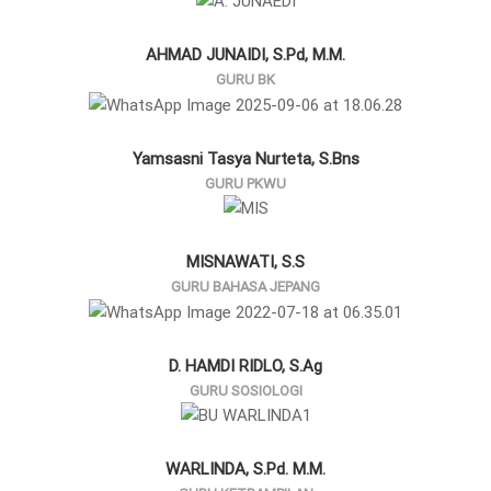
AHMAD JUNAIDI, S.Pd, M.M.
GURU BK
Yamsasni Tasya Nurteta, S.Bns
GURU PKWU
MISNAWATI, S.S
GURU BAHASA JEPANG
D. HAMDI RIDLO, S.Ag
GURU SOSIOLOGI
WARLINDA, S.Pd. M.M.