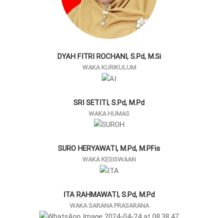
DYAH FITRI ROCHANI, S.Pd, M.Si
WAKA KURIKULUM
SRI SETITI, S.Pd, M.Pd
WAKA HUMAS
SURO HERYAWATI, M.Pd, M.PFis
WAKA KESISWAAN
ITA RAHMAWATI, S.Pd, M.Pd
WAKA SARANA PRASARANA