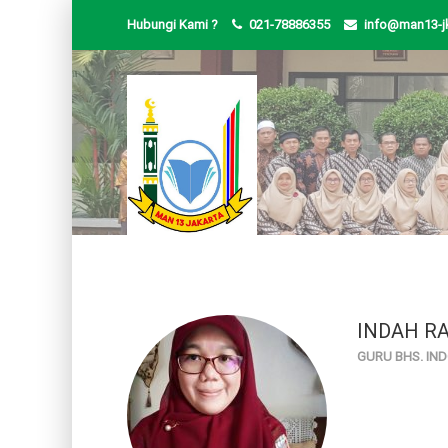
Hubungi Kami ?
021-78886355
info@man13-jk
INDAH RA
GURU BHS. IN