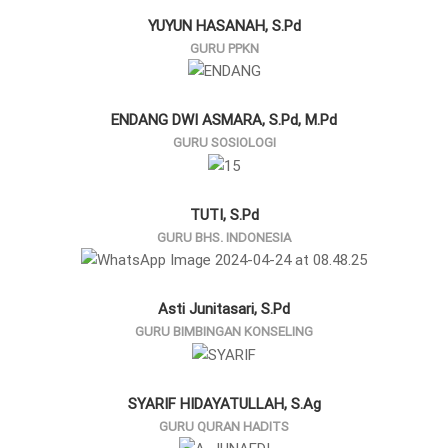
YUYUN HASANAH, S.Pd
GURU PPKN
ENDANG DWI ASMARA, S.Pd, M.Pd
GURU SOSIOLOGI
TUTI, S.Pd
GURU BHS. INDONESIA
Asti Junitasari, S.Pd
GURU BIMBINGAN KONSELING
SYARIF HIDAYATULLAH, S.Ag
GURU QURAN HADITS