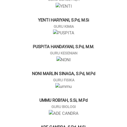
YENTI HARIYANI, S.Pd, M.Si
GURU KIMIA
PUSPITA HANDAYANI, S.Pd, M.M.
GURU KESENIAN
NONI MARLIN SINAGA, S.Pd, M.Pd
GURU FISIKA
UMMU ROBI’AH, S.Si, M.Pd
GURU BIOLOGI