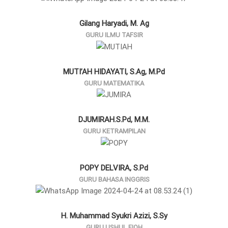
Gilang Haryadi, M. Ag
GURU ILMU TAFSIR
MUTI’AH HIDAYATI, S.Ag, M.Pd
GURU MATEMATIKA
DJUMIRAH.S.Pd, M.M.
GURU KETRAMPILAN
POPY DELVIRA, S.Pd
GURU BAHASA INGGRIS
H. Muhammad Syukri Azizi, S.Sy
GURU USHUL FIQH