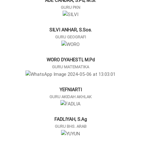
ADE CANDRA, S.Pd, M.Si.
GURU PKN
SILVI ANHAR, S.Sos.
GURU GEOGRAFI
WORO DYAHESTI, M.Pd
GURU MATEMATIKA
YEFNIARTI
GURU AKIDAH AKHLAK
FADLIYAH, S.Ag
GURU BHS. ARAB