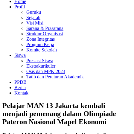
Home
Profil
Guruku
Sejarah
Visi Misi
Sarana & Prasarana
Struktur Organisasi
Zona Integritas
Program Kerja
Komite Sekolah
Siswa
Prestasi Siswa
Ekstrakurikuler
Osis dan MPK 2023
Tatib dan Peraturan Akademik
PPDB
Berita
Kontak
Pelajar MAN 13 Jakarta kembali
menjadi pemenang dalam Olimpiade
Pateron Nasional Mapel Ekonomi