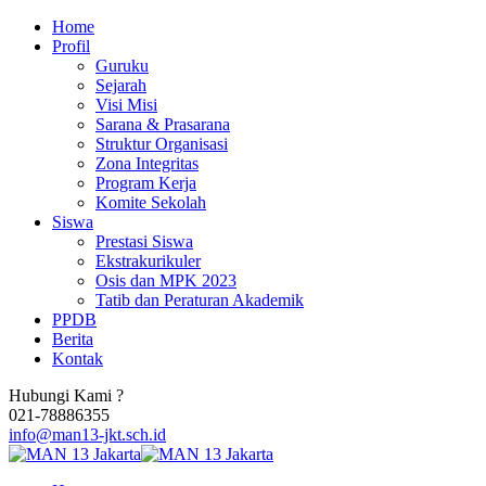
Home
Profil
Guruku
Sejarah
Visi Misi
Sarana & Prasarana
Struktur Organisasi
Zona Integritas
Program Kerja
Komite Sekolah
Siswa
Prestasi Siswa
Ekstrakurikuler
Osis dan MPK 2023
Tatib dan Peraturan Akademik
PPDB
Berita
Kontak
Hubungi Kami ?
021-78886355
info@man13-jkt.sch.id