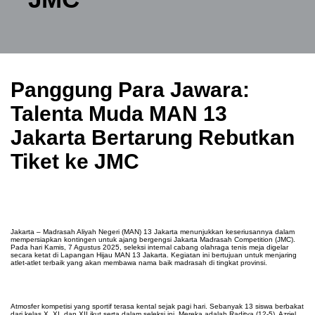
Panggung Para Jawara:
Talenta Muda MAN 13
Jakarta Bertarung Rebutkan
Tiket ke JMC
Jakarta
– Madrasah Aliyah Negeri (MAN) 13 Jakarta menunjukkan keseriusannya dalam
mempersiapkan kontingen untuk ajang bergengsi Jakarta Madrasah Competition (JMC).
Pada hari Kamis, 7 Agustus 2025, seleksi internal cabang olahraga tenis meja digelar
secara ketat di Lapangan Hijau MAN 13 Jakarta. Kegiatan ini bertujuan untuk menjaring
atlet-atlet terbaik yang akan membawa nama baik madrasah di tingkat provinsi.
Atmosfer kompetisi yang sportif terasa kental sejak pagi hari. Sebanyak 13 siswa berbakat
dari kelas X, XI, dan XII ikut serta dalam seleksi ini. Mereka adalah Raditya (12-5), Azriel