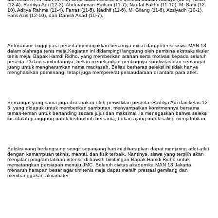
(12-4), Raditya Adi (12-3), Abdurahman Raihan (11-7), Naufal Fakhri (11-10), M. Safir (12-
10), Aditya Rahma (11-4), Farras (11-5), Nadhif (11-6), M. Gilang (11-6), Azziyadh (10-1),
Faris Azis (12-10), dan Danish Asad (10-7).
Antusiasme tinggi para peserta menunjukkan besarnya minat dan potensi siswa MAN 13
dalam olahraga tenis meja.
Kegiatan ini didampingi langsung oleh pembina ekstrakurikuler
tenis meja, Bapak Hamdi Ridho, yang memberikan arahan serta motivasi kepada seluruh
peserta. Dalam sambutannya, beliau menekankan pentingnya sportivitas dan semangat
juang untuk mengharumkan nama madrasah. Beliau berharap seleksi ini tidak hanya
menghasilkan pemenang, tetapi juga mempererat persaudaraan di antara para atlet
.
Semangat yang sama juga disuarakan oleh perwakilan peserta. Raditya Adi dari kelas 12-
3, yang didapuk untuk memberikan sambutan, menyampaikan komitmennya bersama
teman-teman untuk bertanding secara jujur dan maksimal. Ia menegaskan bahwa seleksi
ini adalah panggung untuk bertumbuh bersama, bukan ajang untuk saling menjatuhkan.
Seleksi yang berlangsung sengit sepanjang hari ini diharapkan dapat menjaring atlet-atlet
dengan kemampuan teknis, mental, dan fisik terbaik. Nantinya, siswa yang terpilih akan
menjalani program latihan intensif di bawah bimbingan Bapak Hamdi Ridho untuk
mematangkan persiapan menuju JMC. Seluruh civitas akademika MAN 13 Jakarta
menaruh harapan besar agar tim tenis meja dapat meraih prestasi gemilang dan
membanggakan almamater.