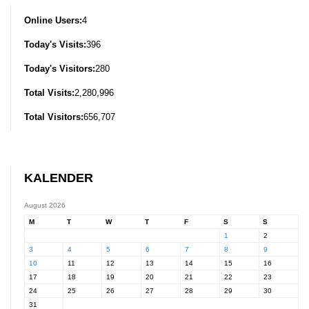
Online Users:
4
Today's Visits:
396
Today's Visitors:
280
Total Visits:
2,280,996
Total Visitors:
656,707
KALENDER
August 2026
M
T
W
T
F
S
S
1
2
3
4
5
6
7
8
9
10
11
12
13
14
15
16
17
18
19
20
21
22
23
24
25
26
27
28
29
30
31