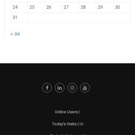
24
25
26
27
28
29
30
31
« Jul
Online Users:
2
Today's Visits:
296