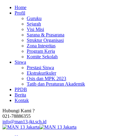
Home
Profil
Guruku
Sejarah
Visi Misi
Sarana & Prasarana
Struktur Organisasi
Zona Integritas
Program Kerja
Komite Sekolah
Siswa
Prestasi Siswa
Ekstrakurikuler
Osis dan MPK 2023
Tatib dan Peraturan Akademik
PPDB
Berita
Kontak
Hubungi Kami ?
021-78886355
info@man13-jkt.sch.id