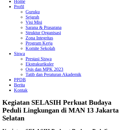
Home
Profil
Guruku
Sejarah
Visi Misi
Sarana & Prasarana
Struktur Organisasi
Zona Integritas
Program Kerja
Komite Sekolah
Siswa
Prestasi Siswa
Ekstrakurikuler
Osis dan MPK 2023
Tatib dan Peraturan Akademik
PPDB
Berita
Kontak
Kegiatan SELASIH Perkuat Budaya
Peduli Lingkungan di MAN 13 Jakarta
Selatan