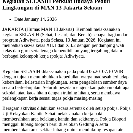
Kegiatan SELASIH Perkuat Budaya Peduli
Lingkungan di MAN 13 Jakarta Selatan
Date
January 14, 2026
JAKARTA (Humas MAN 13 Jakarta)–Kembali melaksanakan
kegiatan SELASIH (Sehat, Lestari, dan Bersih) sebagai bagian dari
program Adiwiyata, pada Selasa, 13 Januari 2026. Kegiatan ini
melibatkan siswa kelas XII.1 dan XII.2 dengan pendamping wali
kelas dan guru serta tenaga kependidikan yang tergabung dalam
berbagai kelompok kerja (pokja) Adiwiyata.
Kegiatan SELASIH dilaksanakan pada pukul 06.20–07.10 WIB
dengan tujuan menumbuhkan kepedulian warga madrasah terhadap
kebersihan, kelestarian lingkungan, serta pengelolaan sumber daya
secara berkelanjutan. Seluruh peserta mengenakan pakaian olahraga
sekolah atau kaos hitam dengan training hitam, serta membawa
perlengkapan kerja sesuai tugas pokja masing-masing.
Beragam aktivitas dilakukan secara serentak oleh setiap pokja. Pokja
Uji Kelayakan Kantin Sehat melaksanakan kerja bakti
membersihkan area belakang kantin dan sekitarnya. Pokja Biopori
menggali lubang biopori baru di selokan Gedung A serta
membersihkan area sekitar lubang untuk mendukung resapan air.